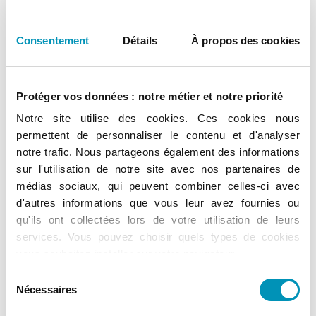
les e-mails. Cette pratique a également une mauvaise
réputation parce ces pixels sont plus opaques que les
Consentement
Détails
À propos des cookies
cookies.
Cette pratique expose par conséquent votre image de
Protéger vos données : notre métier et notre priorité
marque et voici pourquoi.
Notre site utilise des cookies. Ces cookies nous
Le RGPD est une réponse apportée au sentiment
permettent de personnaliser le contenu et d'analyser
d’opacité et de perte de maîtrise des données par les
notre trafic. Nous partageons également des informations
sur l'utilisation de notre site avec nos partenaires de
utilisateurs finaux. Savoir avec qui les données
médias sociaux, qui peuvent combiner celles-ci avec
collectées par une marque sont partagées, dans quel but
d'autres informations que vous leur avez fournies ou
elles sont utilisées, cristallise de réelles tensons.
qu'ils ont collectées lors de votre utilisation de leurs
services. Vous pouvez choisir quels types de cookies
Et ces tensions connaissent un vrai retentissement
vous souhaitez installer sur votre navigateur.
médiatique. Régulièrement, des scandales éclatent dans
À tout moment, vous pouvez modifier ou retirer votre
Sélection
la presse qui mettent en avant :
consentement en vous rendant sur la page de
Politique
Nécessaires
du
de Confidentialité.
le partage de données non anonymisées avec des
consentement