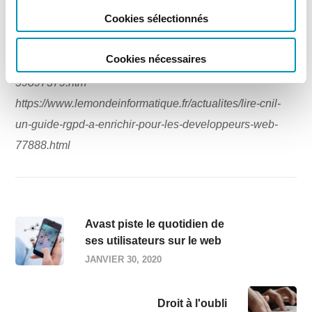
traitement et la portée du consentement.
Cookies sélectionnés
Source :
https://www.zdnet.fr/actualites/rgpd-les-
Cookies nécessaires
recommandations-de-la-cnil-pour-les-pros-
39897379.htm
https://www.lemondeinformatique.fr/actualites/lire-cnil-
un-guide-rgpd-a-enrichir-pour-les-developpeurs-web-
77888.html
Avast piste le quotidien de
ses utilisateurs sur le web
JANVIER 30, 2020
Droit à l'oubli