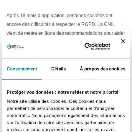
Après 18 mois d’application, certaines sociétés ont
encore des difficultés à respecter le RGPD. La CNIL
vient de mettre en ligne des recommandations pour aider
les professionnels.
Consciente des difficultés de faire appliquer à la lettre le
RGPD, la CNIL a lancé mardi une consultation publique
Consentement
Détails
À propos des cookies
ouverte jusqu’au 25 février sur son projet de
recommandations pour des modalités de pratiques de
recueil du consentement, qui cible les opérateurs
Protéger vos données : notre métier et notre priorité
utilisant des traceurs. A la différence des lignes
Notre site utilise des cookies. Ces cookies nous
directrices publiées par la CNIL en juillet dernier, qui
permettent de personnaliser le contenu et d'analyser
visaient à synthétiser le droit applicable aux opérateurs
notre trafic. Nous partageons également des informations
sur l'utilisation de notre site avec nos partenaires de
de lecture ou écriture dans le terminal d’un utilisateur,
médias sociaux, qui peuvent combiner celles-ci avec