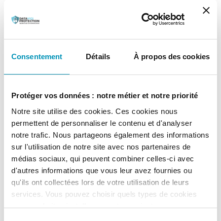
conjoint du
traitement ?
On est responsable conjoint parce que :
Consentement
Détails
À propos des cookies
l’on décide ensemble de lancer un
traitement commun : un site web, commun
Protéger vos données : notre métier et notre priorité
à deux entreprises, de promotion d’une
Notre site utilise des cookies. Ces cookies nous
permettent de personnaliser le contenu et d'analyser
offre packagée par exemple ;
notre trafic. Nous partageons également des informations
parce qu’on participe au traitement d’une
sur l'utilisation de notre site avec nos partenaires de
médias sociaux, qui peuvent combiner celles-ci avec
manière complémentaire et indissociable
d'autres informations que vous leur avez fournies ou
qu'ils ont collectées lors de votre utilisation de leurs
par rapport à l’autre partie. Tel est le cas
services. Vous pouvez choisir quels types de cookies
par exemple du
réseau social Facebook
vous souhaitez installer sur votre navigateur.
À tout moment, vous pouvez modifier ou retirer votre
Sélection