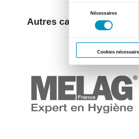
Sélection
Nécessaires
du
Autres cas clients
consentement
Cookies nécessair
ENTREPRISES
Melag France