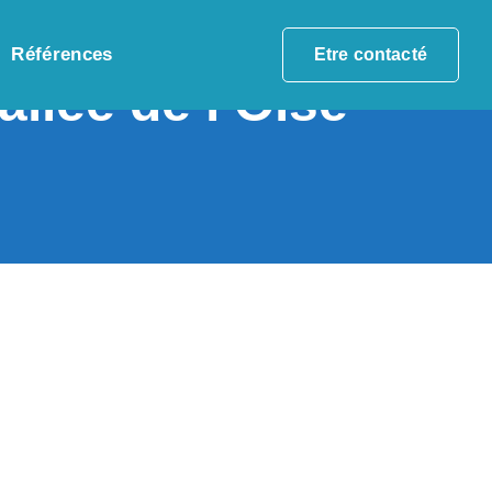
Références
Etre contacté
lée de l’Oise