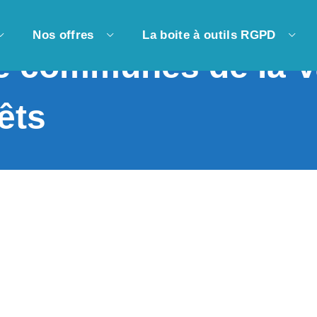
Nos offres
La boite à outils RGPD
communes de la Val
êts