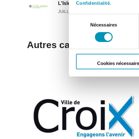
Confidentialité.
L'Isle Adam
JUILLET 4, 2020
Sélection
Nécessaires
du
consentement
Autres cas clients
Cookies nécessair