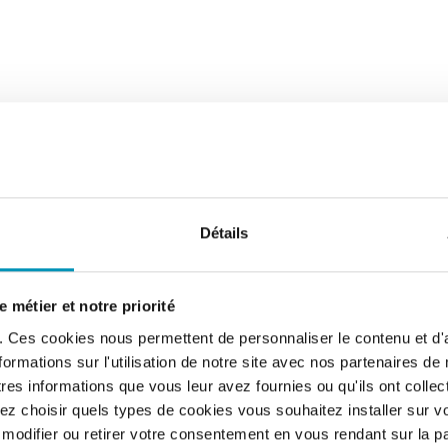
Détails
nes de la Vallée de l’Ois
 métier et notre priorité
s. Ces cookies nous permettent de personnaliser le contenu et d'
rmations sur l'utilisation de notre site avec nos partenaires de
es informations que vous leur avez fournies ou qu'ils ont collecté
z choisir quels types de cookies vous souhaitez installer sur vo
38 864 habitants – Dept 95
odifier ou retirer votre consentement en vous rendant sur la 