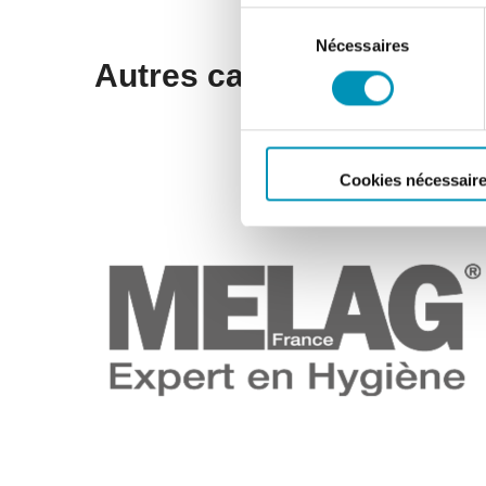
Sélection
Nécessaires
du
Autres cas clients
consentement
Cookies nécessair
ENTREPRISES
Melag France